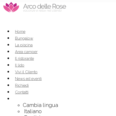
Home
Bungalow
La piscina
Area camper
Il ristorante
Il lido
Vivi il Cilento
News ed eventi
Richiedi
Contatti
Cambia lingua
Italiano