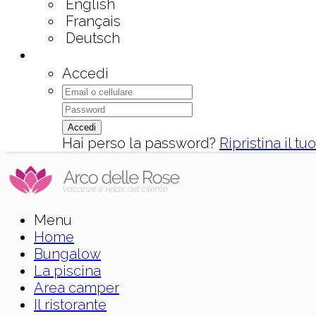
English
Français
Deutsch
Accedi
Accedi
Hai perso la password?
Ripristina il t
Menu
Home
Bungalow
La piscina
Area camper
Il ristorante