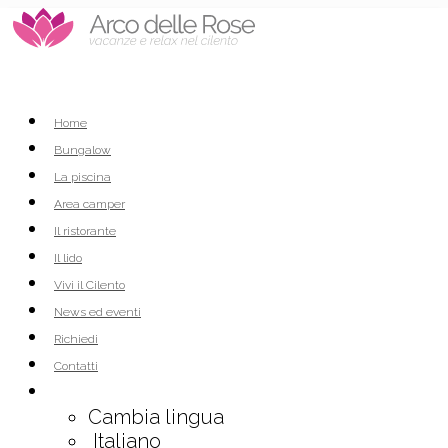
Home
Bungalow
La piscina
Area camper
Il ristorante
Il lido
Vivi il Cilento
News ed eventi
Richiedi
Contatti
Cambia lingua
Italiano