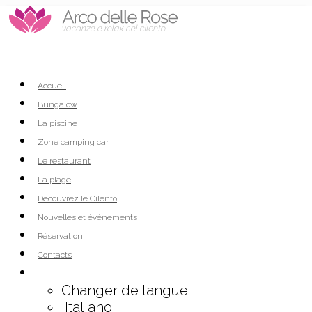
Accueil
Bungalow
La piscine
Zone camping car
Le restaurant
La plage
Découvrez le Cilento
Nouvelles et événements
Réservation
Contacts
Changer de langue
Italiano