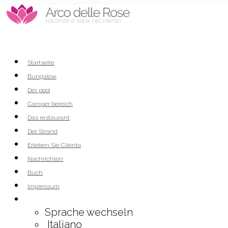
Startseite
Bungalow
Der pool
Camper bereich
Das restaurant
Der Strand
Erleben Sie Cilento
Nachrichten
Buch
Impressum
Sprache wechseln
Italiano